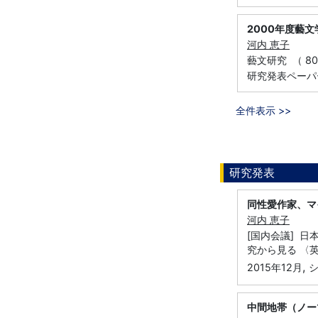
2000年度藝
河内 恵子
藝文研究 （ 80 ）
研究発表ペーパ
全件表示 >>
研究発表
同性愛作家、マ
河内 恵子
[国内会議] 日
究から見る 〈英
,
2015年12月
中間地帯（ノー