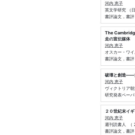
河内 恵子
英文学研究 （日本
書評論文，書評
The Cambridg
走の宣伝媒体
河内 恵子
オスカー・ワイルド研
書評論文，書評
破壊と創造――
河内 恵子
ヴィクトリア朝文化研
研究発表ペーパ
２０世紀末イギ
河内 恵子
週刊読書人 （ 2
書評論文，書評