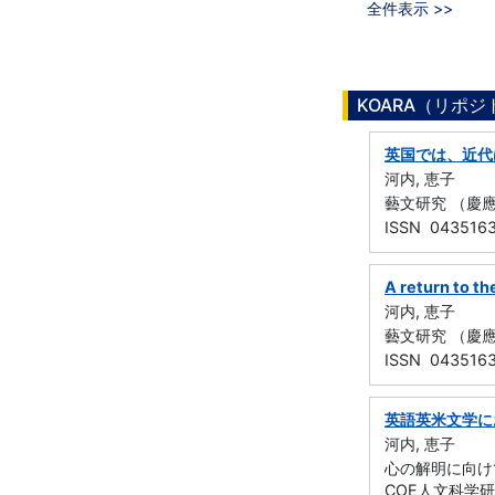
全件表示 >>
KOARA（リポ
英国では、近代
河内, 恵子
藝文研究 （慶應義塾
ISSN 043516
A return to th
河内, 恵子
藝文研究 （慶應義塾
ISSN 043516
英語英米文学に
河内, 恵子
心の解明に向けて
COE人文科学研