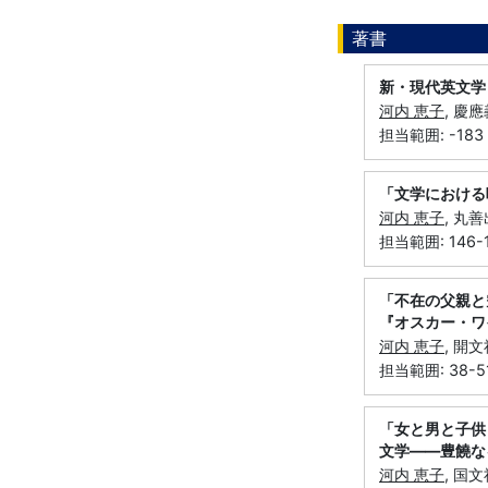
著書
新・現代英文学
河内 恵子
, 慶
担当範囲: -183
「文学における
河内 恵子
, 丸善
担当範囲: 146-
「不在の父親
『オスカー・ワ
河内 恵子
, 開文
担当範囲: 38-51
「女と男と子供
文学――豊饒な
河内 恵子
, 国文