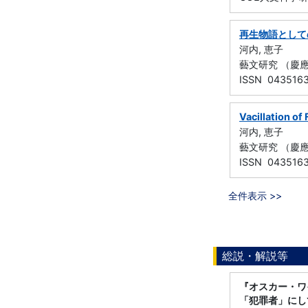
再生物語としての「
河内, 恵子
藝文研究 （慶應義塾
ISSN 043516
Vacillation of
河内, 恵子
藝文研究 （慶應義
ISSN 043516
全件表示 >>
総説・解説等
『オスカー・ワ
「犯罪者」にし