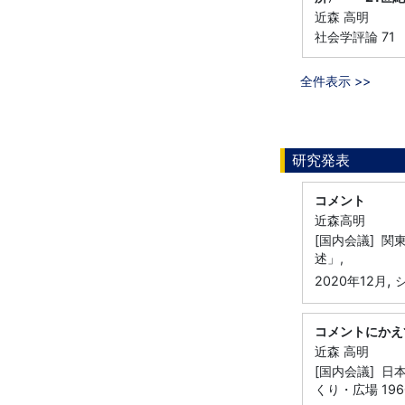
近森 高明
社会学評論 71 （ 
全件表示 >>
研究発表
コメント
近森高明
[国内会議] 
述」,
,
2020年12月
コメントにかえ
近森 高明
[国内会議] 
くり・広場 19