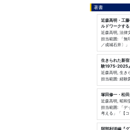
著書
近森高明・工藤
ルドワークする
近森高明, 法律文
担当範囲: 「
／成城石井〕」
生きられた新宿 
験1975-2025
近森高明, 生きら
担当範囲: 経験図
塚田修一・松田
近森高明, 昭和堂
担当範囲: 「
考える」「【コ
阿部利洋編『グ