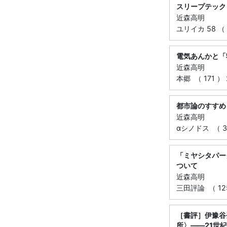
スリープテック
近森高明
ユリイカ 58 （ 3
電気あんかと「
近森高明
本郷 （ 171 ） 
都市論のすすめ
近森高明
αシノドス （ 3
「ミヤシタパー
ついて
近森高明
三田評論 （ 1256
［書評］伊豫谷
所〉――21世