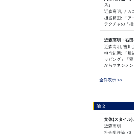
ス』
近森高明, ナカニ
担当範囲: 「
テクチャの「揺
近森高明・右田
近森高明, 吉川弘
担当範囲: 「
ッピング」「寝
からマネジメン
全件表示 >>
論文
文体(スタイル
近森高明
社会学評論 73 （ 