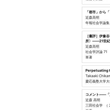
「都市」から「
近森高明
年報社会学論集 （ 
［書評］伊豫谷
所〉――21世
近森高明
社会学評論 71 （ 
単著
Perpetuating 
Takaaki Chika
慶応義塾大学大学院
コメント――「
近森 高明
三田社会学 （ 24