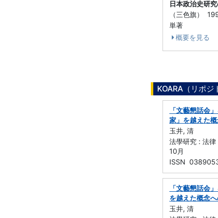
日本政治史研究
（三色旗） 19
単著
概要を見る
KOARA（リポ
「文藝懇話会」
家」を越えた概
玉井, 清
法學研究 : 法律
10月
ISSN 038905
「文藝懇話会」
を越えた概念へ
玉井, 清