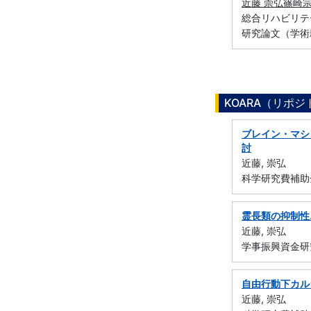
近藤 崇弘
篠崎
総合リハビリテー
研究論文（学術
KOARA（リポ
ブレイン・マシ
討
近藤, 崇弘
科学研究費補助金
霊長類の抑制性
近藤, 崇弘
学事振興資金研
自由行動下カル
近藤, 崇弘