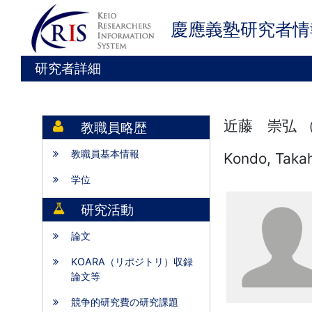
慶應義塾研究者情
研究者詳細
近藤 崇弘 
教職員略歴
教職員基本情報
Kondo, Takah
学位
研究活動
論文
KOARA（リポジトリ）収録
論文等
競争的研究費の研究課題