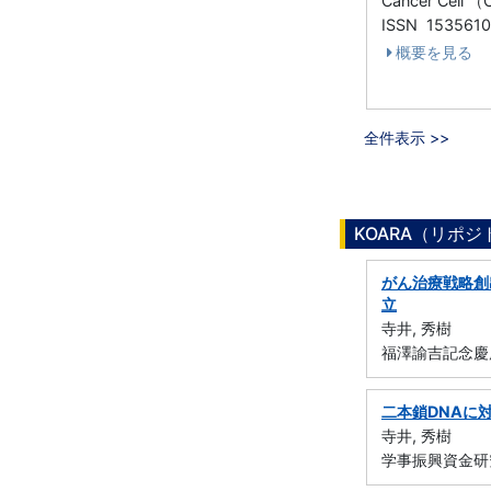
Cancer Cell 
ISSN 153561
概要を見る
全件表示 >>
KOARA（リポ
がん治療戦略創
立
寺井, 秀樹
福澤諭吉記念慶
二本鎖DNAに
寺井, 秀樹
学事振興資金研