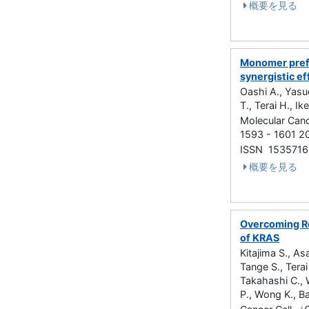
概要を見る
Monomer prefe
synergistic e
Oashi A., Yasu
T., Terai H., I
Molecular Can
1593 - 1601 
ISSN 1535716
概要を見る
Overcoming Re
of KRAS
Kitajima S., As
Tange S., Terai
Takahashi C., 
P., Wong K., Ba