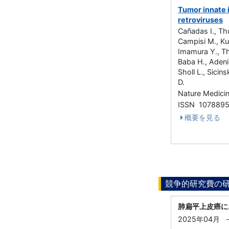
Tumor innate 
retroviruses
Cañadas I., Thu
Campisi M., Kua
Imamura Y., Tha
Baba H., Adeni 
Sholl L., Sicin
D.
Nature Medic
ISSN 107889
概要を見る
競争的研究費の
肺扁平上皮癌に
2025年04月