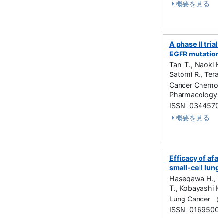
概要を見る
A phase II tri
EGFR mutation
Tani T., Naoki 
Satomi R., Tera
Cancer Chemo
Pharmacology
ISSN 034457
概要を見る
Efficacy of af
small-cell lu
Hasegawa H., 
T., Kobayashi K
Lung Cancer 
ISSN 016950