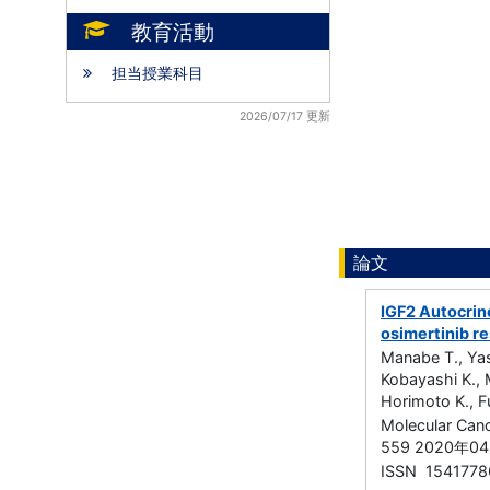
教育活動
担当授業科目
2026/07/17 更新
論文
IGF2 Autocrine
osimertinib r
Manabe T., Yas
Kobayashi K., 
Horimoto K., F
Molecular Can
559 2020年0
ISSN 1541778