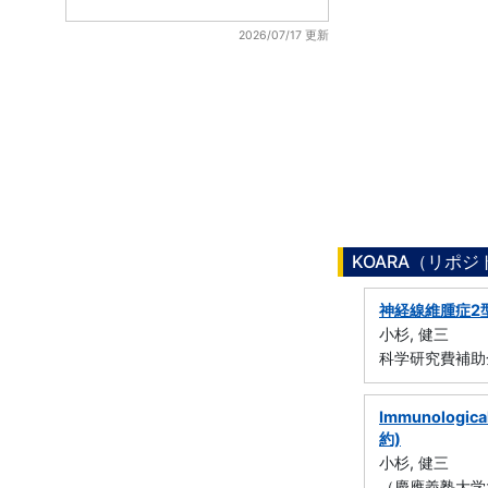
2026/07/17 更新
KOARA（リポ
神経線維腫症2
小杉, 健三
科学研究費補助
Immunological
約)
小杉, 健三
（慶應義塾大学