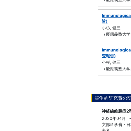
Immunological
旨)
小杉, 健三
（慶應義塾大学
Immunological
査報告)
小杉, 健三
（慶應義塾大学
競争的研究費の
神経線維腫症2
2020年04月
文部科学省・日本
表者