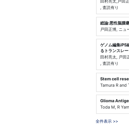
田村亮太,戸田正博
, 査読有り
総論:悪性脳腫
戸田正博, ニュー
ゲノム編集iP
るトランスレー
田村亮太, 戸田正
, 査読有り
Stem cell rese
Tamura R and T
Glioma Antig
Toda M, R Yam
全件表示 >>