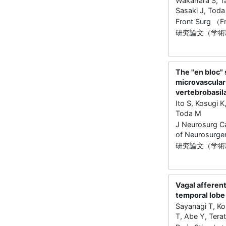
Wakahara S, Ta
Sasaki J, Tod
Front Surg （
研究論文（学術
The "en bloc" 
microvascular
vertebrobasil
Ito S, Kosugi 
Toda M
J Neurosurg C
of Neurosurge
研究論文（学術雑
Vagal afferent
temporal lobe
Sayanagi T, Ko
T, Abe Y, Tera