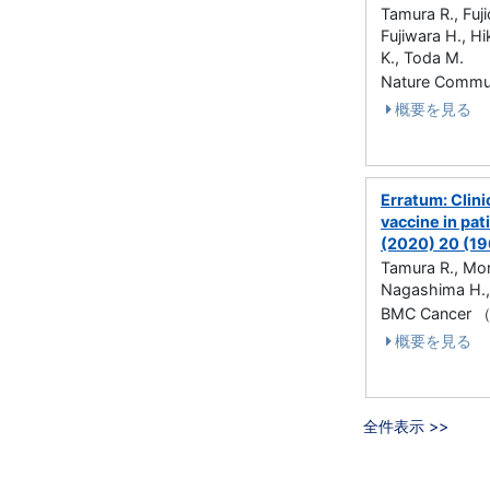
Tamura R., Fuji
Fujiwara H., Hi
K., Toda M.
Nature Commu
概要を見る
Erratum: Clini
vaccine in pa
(2020) 20 (1
Tamura R., Mori
Nagashima H., 
BMC Cancer 
概要を見る
全件表示 >>