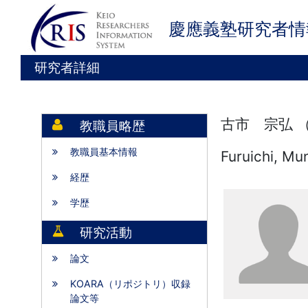
慶應義塾研究者情
研究者詳細
古市 宗弘 
教職員略歴
教職員基本情報
Furuichi, Mu
経歴
学歴
研究活動
論文
KOARA（リポジトリ）収録
論文等