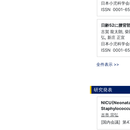
日本小児科学会雑誌
ISSN 0001-6
日齢52に腰背
古賀 龍太朗, 柴田
弘, 新庄 正宜
日本小児科学会雑誌
ISSN 0001-6
全件表示 >>
研究発表
NICU(Neonata
Staphyloc
古市 宗弘
[国内会議] 