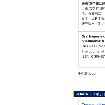
過去10年間に
古市 宗弘
荒川
子、佐藤清二
日本小児科学会雑誌 
研究論文（学術雑
Oral hygiene ca
pneumonia: A 
Oikawa H, Noza
The Journal o
ISSN 0195-67
全件表示 >>
KOARA（リポ
Commensal con