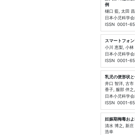
例
樋口 藍, 太田 昌
日本小児科学会雑誌
ISSN 0001-6
スマートフォン
小川 恵梨, 小林 
日本小児科学会雑誌
ISSN 0001-6
乳児の便形状と
井口 智洋, 古市 
香子, 服部 伴之
日本小児科学会雑誌
ISSN 0001-6
妊娠期梅毒およ
清水 博之, 新庄 
浩幸