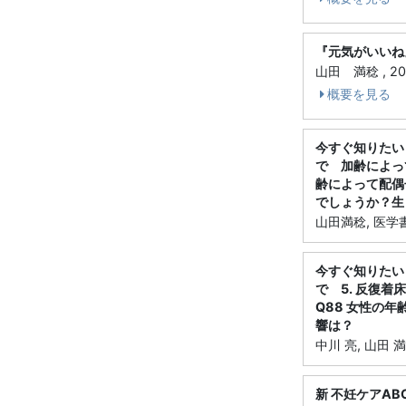
『元気がいいね
山田 満稔 , 2
概要を見る
今すぐ知りたい！
で 加齢によって
齢によって配偶
でしょうか？生
山田満稔, 医学書
今すぐ知りたい！
で 5. 反復着
Q88 女性の
響は？
中川 亮, 山田 満
新 不妊ケアA