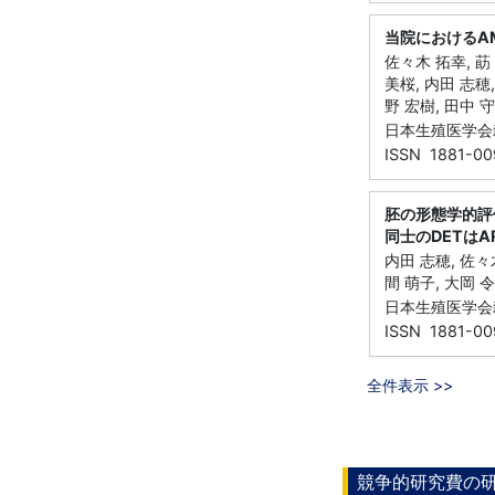
当院におけるA
佐々木 拓幸, 莇 
美桜, 内田 志穂,
野 宏樹, 田中 守
日本生殖医学会雑誌
ISSN 1881-00
胚の形態学的評
同士のDETは
内田 志穂, 佐々木
間 萌子, 大岡 令
日本生殖医学会雑誌
ISSN 1881-00
全件表示 >>
競争的研究費の