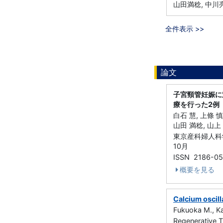
山田満稔, 中川亮
全件表示 >>
論文
子宮頸管妊娠に
療を行った2例
白石 慧, 上條 慎
山田 満稔, 山上 
東京産科婦人科学会
10月
ISSN 2186-0
概要を見る
Calcium oscil
Fukuoka M., Ka
Regenerative