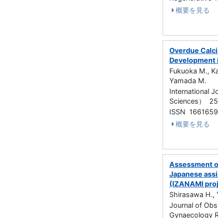
概要を見る
Overdue Calci
Development 
Fukuoka M., Ka
Yamada M.
International J
Sciences） 2
ISSN 166165
概要を見る
Assessment of 
Japanese assis
(IZANAMI proj
Shirasawa H., 
Journal of Obs
Gynaecology