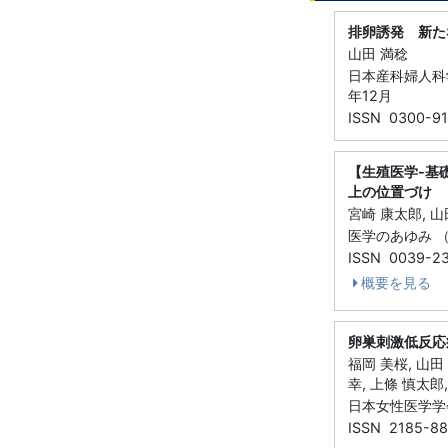
排卵誘発 新た
山田 満稔
日本産科婦人科学会
年12月
ISSN 0300-9
【生殖医学-基
上の位置づけ
宮崎 康太郎, 山
医学のあゆみ （医歯
ISSN 0039-2
概要を見る
卵巣刺激低反応
福岡 美桜, 山田 
幸, 上條 慎太郎,
日本女性医学学会雑
ISSN 2185-88