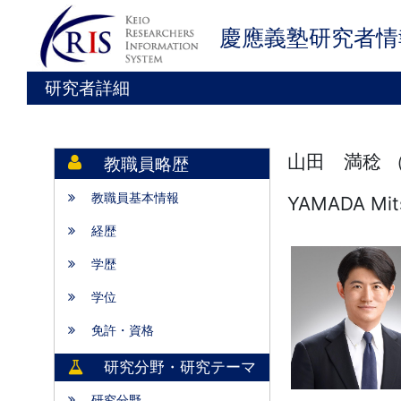
慶應義塾研究者情
研究者詳細
山田 満稔 
教職員略歴
教職員基本情報
YAMADA Mit
経歴
学歴
学位
免許・資格
研究分野・研究テーマ
研究分野