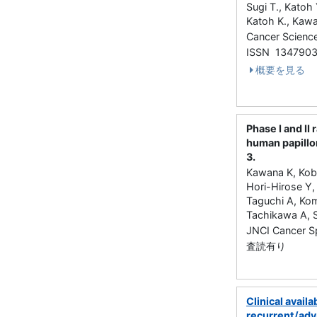
Sugi T., Katoh 
Katoh K., Kawa
Cancer Scien
ISSN 134790
概要を見る
Phase I and II 
human papillom
3.
Kawana K, Koba
Hori-Hirose Y
Taguchi A, Kom
Tachikawa A, 
JNCI Cancer 
査読有り
Clinical avail
recurrent/adv