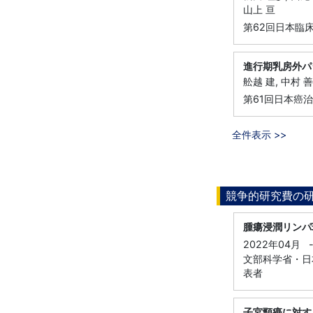
山上 亘
第62回日本臨床
進行期乳房外パ
舩越 建, 中村 善
第61回日本癌治
全件表示 >>
競争的研究費の
腫瘍浸潤リンパ
2022年04月
文部科学省・日本
表者
子宮頸癌に対す