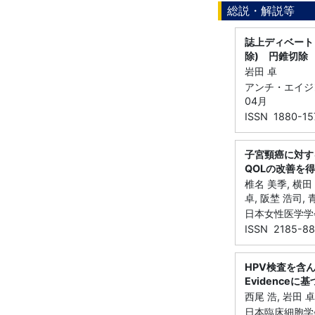
総説・解説等
誌上ディベート 
除) 円錐切除
岩田 卓
アンチ・エイジング
04月
ISSN 1880-15
子宮頸癌に対す
QOLの改善を
椎名 美季, 横田
卓, 阪埜 浩司, 
日本女性医学学会雑
ISSN 2185-88
HPV検査を含
Evidence
西尾 浩, 岩田 卓
日本臨床細胞学会雑誌