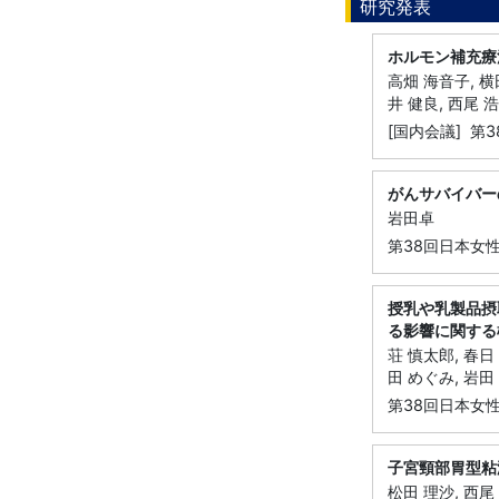
研究発表
ホルモン補充療
高畑 海音子, 横
井 健良, 西尾 浩
[国内会議] 第
がんサバイバー
岩田卓
第38回日本女性
授乳や乳製品摂
る影響に関する
荘 慎太郎, 春日 
田 めぐみ, 岩田 
第38回日本女性
子宮頸部胃型粘
松田 理沙, 西尾 