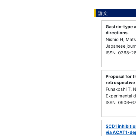
論文
Gastric-type a
directions.
Nishio H, Mat
Japanese jour
ISSN 0368-28
Proposal for 
retrospective 
Funakoshi T, N
Experimental
ISSN 0906-6
SCD1 inhibiti
via ACAT1-dep