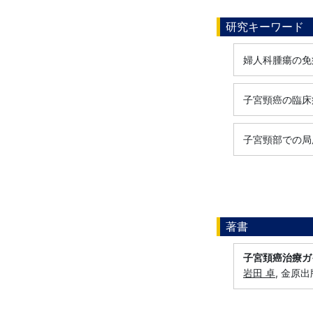
研究キーワード
婦人科腫瘍の免
子宮頸癌の臨床
子宮頸部での局
著書
子宮頚癌治療ガ
岩田 卓
, 金原出