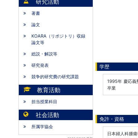
研究活動
著書
論文
KOARA（リポジトリ）収録
論文等
総説・解説等
研究発表
学歴
競争的研究費の研究課題
1995年
慶応義塾
卒業
教育活動
担当授業科目
社会活動
免許・資格
所属学協会
日本婦人科腫瘍