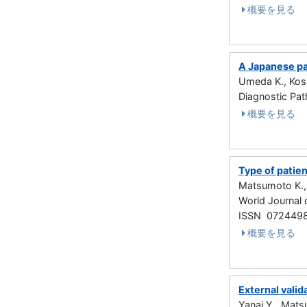
概要を見る
A Japanese pat
Umeda K., Kosa
Diagnostic P
概要を見る
Type of patie
Matsumoto K., 
World Journal
ISSN 072449
概要を見る
External valid
Yanai Y., Mats