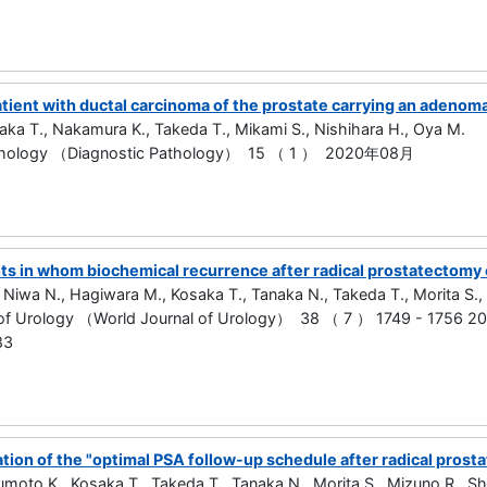
ient with ductal carcinoma of the prostate carrying an adenoma
ka T., Nakamura K., Takeda T., Mikami S., Nishihara H., Oya M.
athology （Diagnostic Pathology） 15 （ 1 ） 2020年08月
nts in whom biochemical recurrence after radical prostatectomy
Niwa N., Hagiwara M., Kosaka T., Tanaka N., Takeda T., Morita S.,
 of Urology （World Journal of Urology） 38 （ 7 ） 1749 - 1756
83
ation of the "optimal PSA follow-up schedule after radical prost
umoto K., Kosaka T., Takeda T., Tanaka N., Morita S., Mizuno R., S