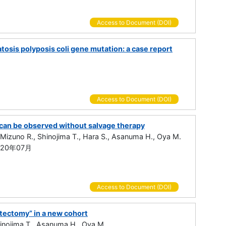
Access to Document (DOI)
tosis polyposis coli gene mutation: a case report
Access to Document (DOI)
 can be observed without salvage therapy
 Mizuno R., Shinojima T., Hara S., Asanuma H., Oya M.
 2020年07月
Access to Document (DOI)
atectomy” in a new cohort
hinojima T., Asanuma H., Oya M.