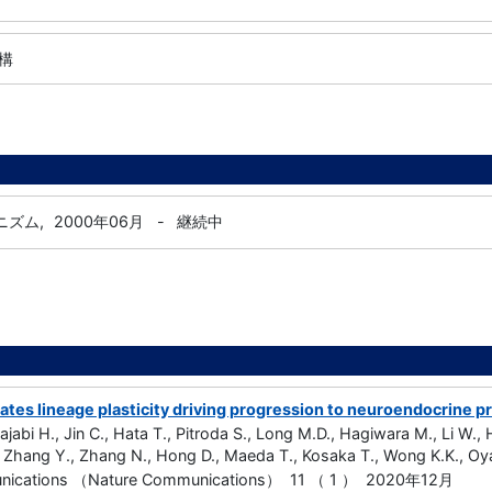
構
ニズム,
2000年06月
-
継続中
tes lineage plasticity driving progression to neuroendocrine p
jabi H., Jin C., Hata T., Pitroda S., Long M.D., Hagiwara M., Li W., 
hang Y., Zhang N., Hong D., Maeda T., Kosaka T., Wong K.K., Oya
nications （Nature Communications） 11 （ 1 ） 2020年12月