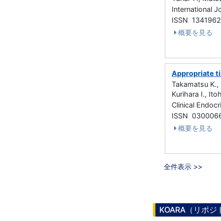
International 
ISSN 134196
概要を見る
Appropriate t
Takamatsu K., 
Kurihara I., It
Clinical Endo
ISSN 030006
概要を見る
全件表示 >>
KOARA（リポ