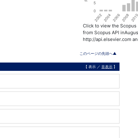
Click to view the Scopu
from Scopus API inAugust
http://api.elsevier.com a
このページの先頭へ▲
【 表示 ／
非表示
】