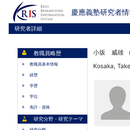
慶應義塾研究者情
研究者詳細
小坂 威雄 
教職員略歴
教職員基本情報
Kosaka, Tak
経歴
学歴
学位
免許・資格
研究分野・研究テーマ
研究分野