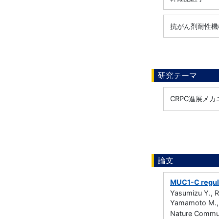
抗がん剤耐性機
研究テーマ
CRPC進展メカ
論文
MUC1-C regula
Yasumizu Y., Ra
Yamamoto M., Z
Nature Commu