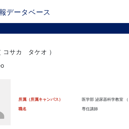
報データベース
（ コサカ タケオ ）
eo
所属（所属キャンパス）
医学部 泌尿器科学教室 （
職名
専任講師