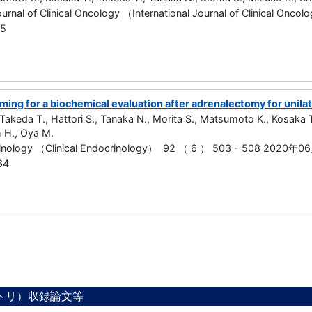
Journal of Clinical Oncology （International Journal of Clinical 
25
iming for a biochemical evaluation after adrenalectomy for uni
Takeda T., Hattori S., Tanaka N., Morita S., Matsumoto K., Kosaka T
oh H., Oya M.
crinology （Clinical Endocrinology） 92 （ 6 ） 503 - 508 2020年0
64
ジトリ）収録論文等