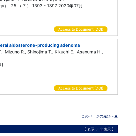
Oncology） 25 （ 7 ） 1393 - 1397 2020年07月
Access to Document (DOI)
lateral aldosterone-producing adenoma
., Mizuno R., Shinojima T., Kikuchi E., Asanuma H.,
6月
Access to Document (DOI)
このページの先頭へ▲
【 表示 ／
非表示
】