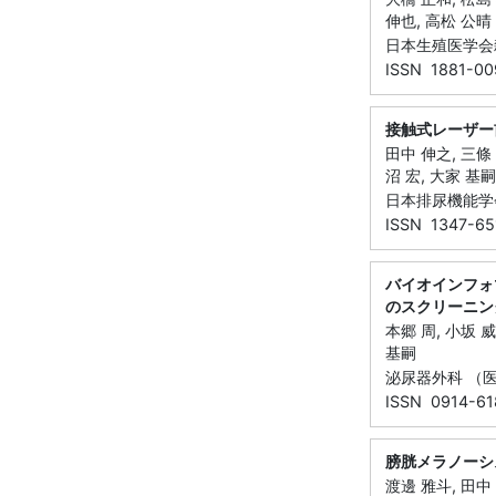
伸也, 高松 公晴
日本生殖医学会雑誌
ISSN 1881-00
接触式レーザー
田中 伸之, 三條 
沼 宏, 大家 基嗣
日本排尿機能学会誌
ISSN 1347-65
バイオインフォ
のスクリーニン
本郷 周, 小坂 威
基嗣
泌尿器外科 （医学図
ISSN 0914-61
膀胱メラノーシ
渡邊 雅斗, 田中 