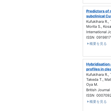
Predictors of 
subclinical C
Kufukihara R.,
Morita S., Kosa
International 
ISSN 0919817
概要を見る
Hybridisation
profiles in cl
Kufukihara R.,
Takeda T., Mat
Oya M.
British Journa
ISSN 000709
概要を見る