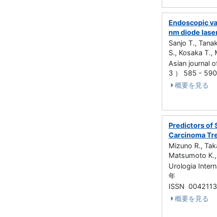
Endoscopic va
nm diode lase
Sanjo T., Tana
S., Kosaka T.,
Asian journal 
3 ） 585 - 5
概要を見る
Predictors of 
Carcinoma Tre
Mizuno R., Tak
Matsumoto K.,
Urologia Inter
年
ISSN 004211
概要を見る