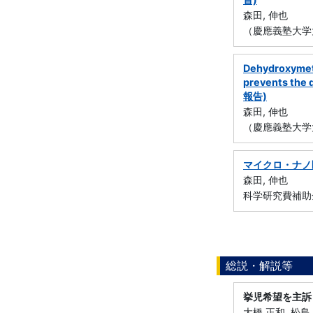
森田, 伸也
（慶應義塾大学
Dehydroxymeth
prevents the 
報告)
森田, 伸也
（慶應義塾大学
マイクロ・ナノ
森田, 伸也
科学研究費補助金
総説・解説等
挙児希望を主訴
大橋 正和, 松島 