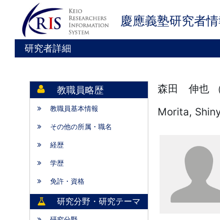
慶應義塾研究者情
研究者詳細
森田 伸也 
教職員略歴
教職員基本情報
Morita, Shin
その他の所属・職名
経歴
学歴
免許・資格
研究分野・研究テーマ
研究分野