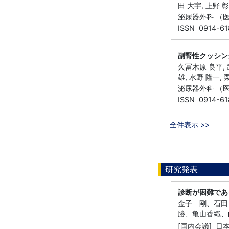
田 大宇, 上野 彰
泌尿器外科 （医学図
ISSN 0914-61
副腎性クッシン
久冨木原 良平, 武
雄, 水野 隆一, 
泌尿器外科 （医学図
ISSN 0914-61
全件表示 >>
研究発表
診断が困難であ
金子 剛、石
勝、亀山香織、
[国内会議] 日