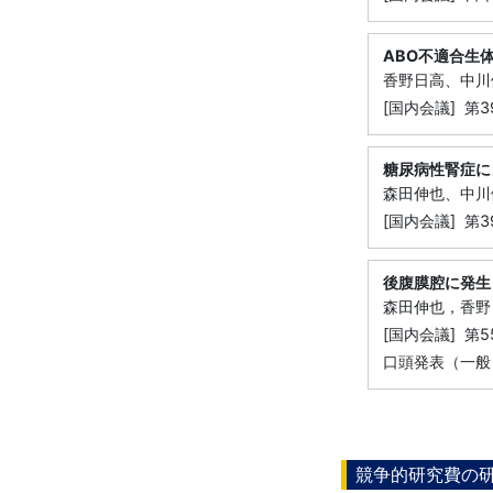
ABO不適合生
香野日高、中川
[国内会議] 第
糖尿病性腎症に
森田伸也、中川
[国内会議] 第
後腹膜腔に発生
森田伸也，香野
[国内会議] 第
口頭発表（一般
競争的研究費の