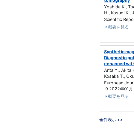
tomography
Yoshida K., To
H., Kosugi K., 
Scientific Re
概要を見る
Synthetic mag
Diagnostic po
enhanced wit
Arita Y., Akita
Kosaka T., Oku
European Jour
9 2022年01月
概要を見る
全件表示 >>