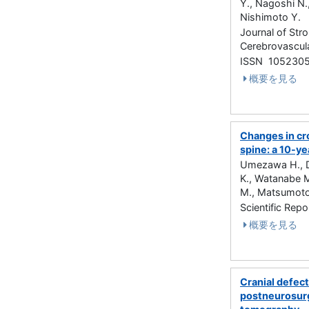
Y., Nagoshi N.,
Nishimoto Y.
Journal of Str
Cerebrovascu
ISSN 105230
概要を見る
Changes in cro
spine: a 10-ye
Umezawa H., Da
K., Watanabe M.
M., Matsumoto
Scientific Re
概要を見る
Cranial defec
postneurosurgi