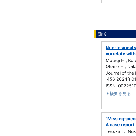
論文
Non-lesional 
correlate with 
Motegi H., Kufu
Okano H., Naka
Journal of the
456 2024年0
ISSN 002251
概要を見る
“Missing-piece
A case report
Tezuka T., Nuk