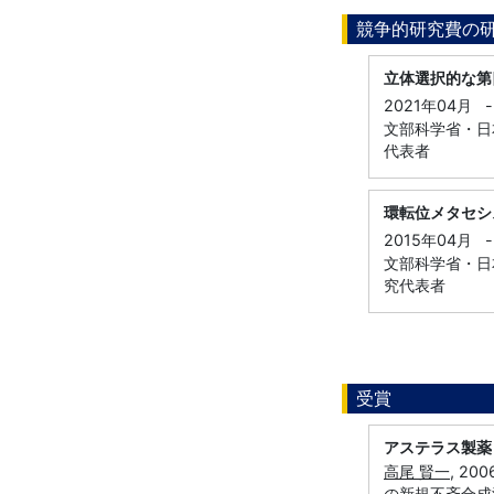
競争的研究費の
立体選択的な第
2021年04月
-
文部科学省・日本
代表者
環転位メタセシ
2015年04月
-
文部科学省・日本
究代表者
受賞
アステラス製薬
高尾 賢一
, 2
の新規不斉合成