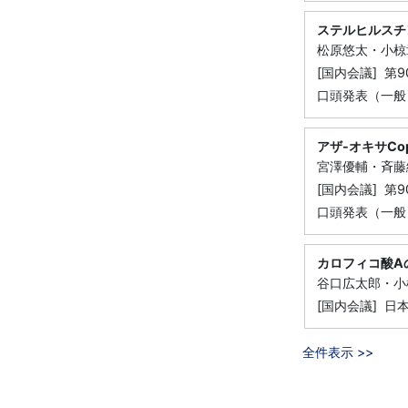
ステルヒルスチ
松原悠太・小椋
[国内会議] 
口頭発表（一般
アザ-オキサCo
宮澤優輔・斉藤
[国内会議] 
口頭発表（一般
カロフィコ酸A
谷口広太郎・小
[国内会議] 日
全件表示 >>