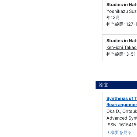
Studies in Na
Yoshikazu Suz
年12月
担当範囲: 127-
Studies in Na
Ken-ichi Takao
担当範囲: 3-51
論文
Synthesis of 
Rearrangeme
Oka D., Ohtsuka
Advanced Syn
ISSN 1615415
概要を見る