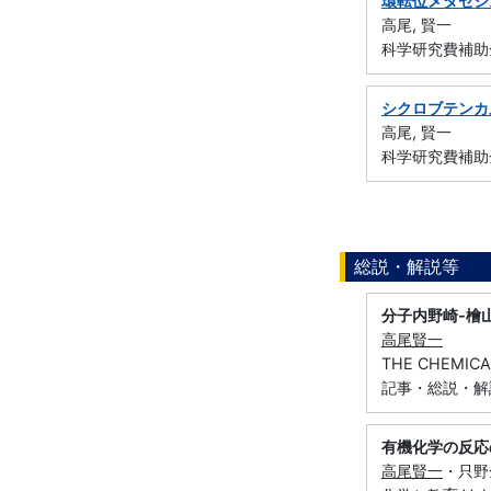
環転位メタセシ
高尾, 賢一
科学研究費補助金
シクロブテンカ
高尾, 賢一
科学研究費補助金
総説・解説等
分子内野崎-檜
高尾賢一
THE CHEMICA
記事・総説・解
有機化学の反応
高尾賢一
・只野