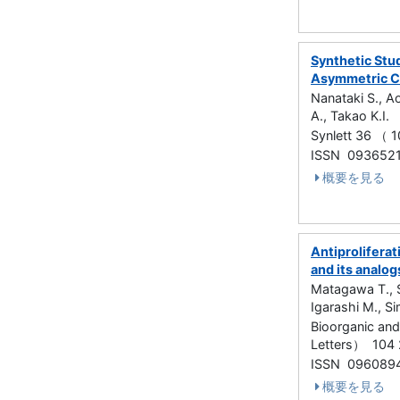
Synthetic Stud
Asymmetric C
Nanataki S., A
A., Takao K.I.
Synlett 36 （ 
ISSN 093652
概要を見る
Antiproliferat
and its analog
Matagawa T., S
Igarashi M., Si
Bioorganic and
Letters） 10
ISSN 096089
概要を見る