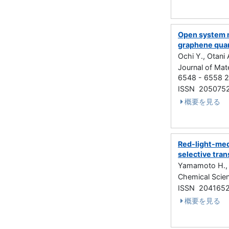
Open system m
graphene quan
Ochi Y., Otani 
Journal of Mat
6548 - 6558
ISSN 205075
概要を見る
Red-light-med
selective tra
Yamamoto H., Y
Chemical Sci
ISSN 204165
概要を見る