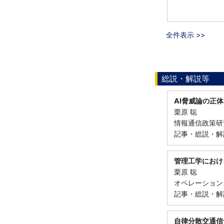
全件表示 >>
総説・解説等
AI脅威論の正体
栗原 聡
情報通信政策研究 4
記事・総説・解
管理工学におけ
栗原 聡
オペレーションズリ
記事・総説・解
自律分散交通信