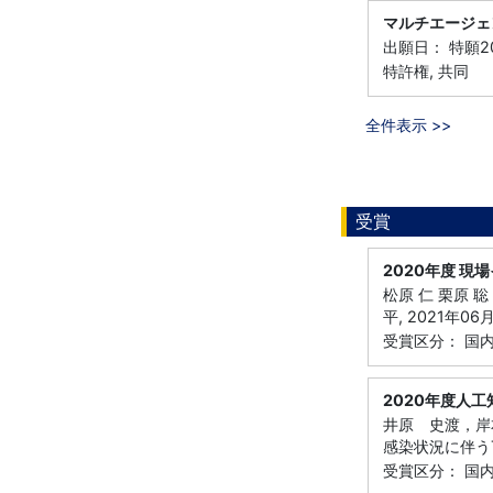
マルチエージェ
出願日： 特願20
特許権, 共同
全件表示 >>
受賞
2020年度 現
松原 仁 栗原 聡
平, 2021年0
受賞区分： 国
2020年度人
井原 史渡，岸本
感染状況に伴うTw
受賞区分： 国