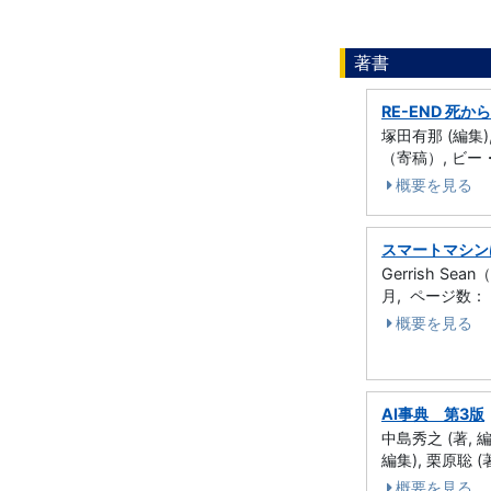
著書
RE-END 死
塚田有那 (編集),
（寄稿）, ビー・
概要を見る
スマートマシン
Gerrish S
月, ページ数： 
概要を見る
AI事典 第3版
中島秀之 (著, 編集
編集), 栗原聡 (
概要を見る