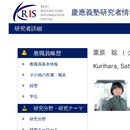
慶應義塾研究者情
研究者詳細
栗原 聡 （
教職員略歴
教職員基本情報
Kurihara, Sa
その他の所属・職名
経歴
学位
研究分野・研究テーマ
研究分野
研究キーワード