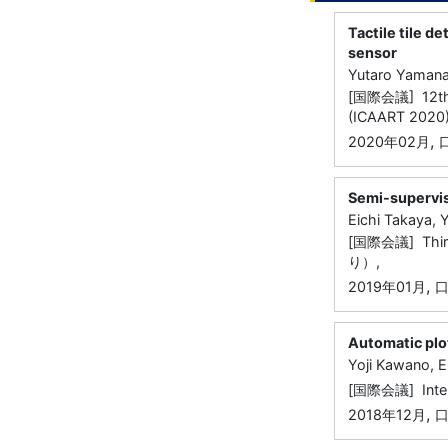
Tactile tile d
sensor
Yutaro Yamanak
[国際会議] 12th In
(ICAART 202
,
2020年02月
Semi-supervis
Eichi Takaya, 
[国際会議] Thirty
り）,
,
2019年01月
Automatic plo
Yoji Kawano, E
[国際会議] Intern
,
2018年12月