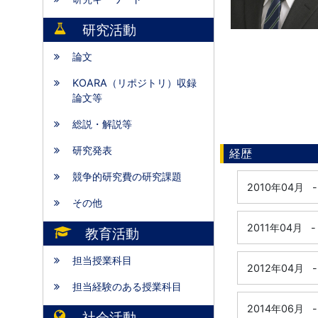
研究活動
論文
KOARA（リポジトリ）収録
論文等
総説・解説等
研究発表
経歴
競争的研究費の研究課題
2010年04月
-
その他
2011年04月
-
教育活動
担当授業科目
2012年04月
-
担当経験のある授業科目
2014年06月
-
社会活動