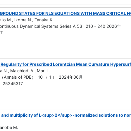
GROUND STATES FOR NLS EQUATIONS WITH MASS CRITICAL N
allo M., Ikoma N., Tanaka K.
Continuous Dynamical Systems Series A 53 210 - 240 2026年
47
 Regularity for Prescribed Lorentzian Mean Curvature Hypersurf
 N., Malchiodi A., Mari L.
E （Annals of PDE） 10 （ 1 ） 2024年06月
 25245317
 and multiplicity of L<sup>2</sup>-normalized solutions to non
manobe M.