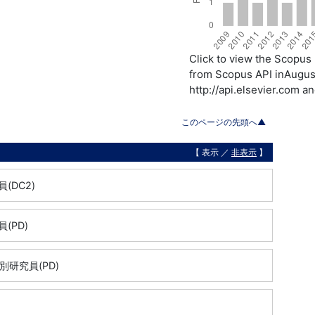
Click to view the Scopu
from Scopus API inAugust
http://api.elsevier.com a
このページの先頭へ▲
【 表示 ／
非表示
】
(DC2)
(PD)
研究員(PD)