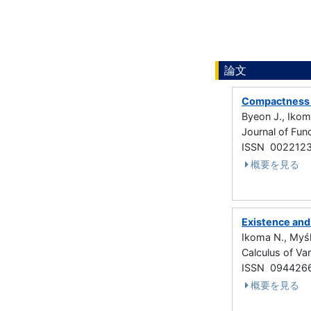
論文
Compactness vi
Byeon J., Ikoma
Journal of Fu
ISSN 002212
概要を見る
Existence and 
Ikoma N., Myśl
Calculus of Va
ISSN 094426
概要を見る