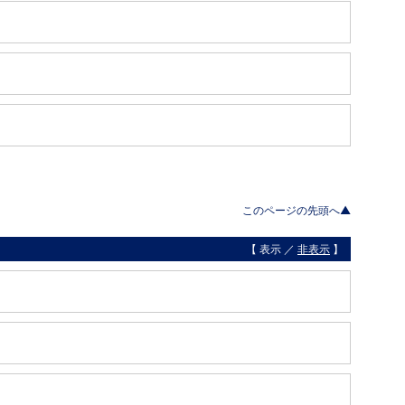
このページの先頭へ▲
【 表示 ／
非表示
】