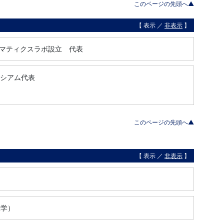
このページの先頭へ▲
【 表示 ／
非表示
】
ォマティクスラボ設立 代表
ーシアム代表
このページの先頭へ▲
【 表示 ／
非表示
】
工学）