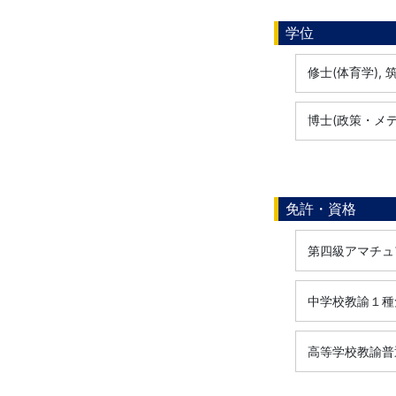
学位
修士(体育学), 筑
博士(政策・メディ
免許・資格
第四級アマチュア
中学校教諭１種免
高等学校教諭普通