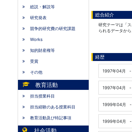
総説・解説等
総合紹介
研究発表
研究テーマは「ス
競争的研究費の研究課題
られるデータから
Works
知的財産権等
経歴
受賞
1997年04月
-
その他
教育活動
1997年04月
-
担当授業科目
1999年04月
-
担当経験のある授業科目
教育活動及び特記事項
1999年04月
-
社会活動