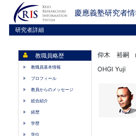
慶應義塾研究者情
研究者詳細
仰木 裕嗣 
教職員略歴
教職員基本情報
OHGI Yuji
プロフィール
教員からのメッセージ
総合紹介
経歴
学歴
学位