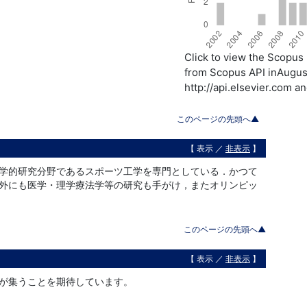
Click to view the Scopu
from Scopus API inAugust
http://api.elsevier.com a
このページの先頭へ▲
【 表示 ／
非表示
】
学的研究分野であるスポーツ工学を専門としている．かつて
外にも医学・理学療法学等の研究も手がけ，またオリンピッ
このページの先頭へ▲
【 表示 ／
非表示
】
が集うことを期待しています。