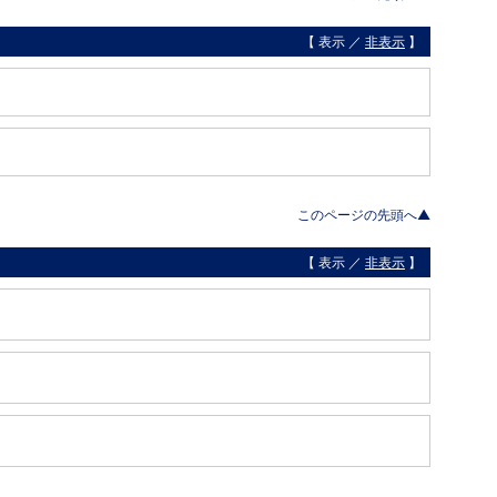
【 表示 ／
非表示
】
このページの先頭へ▲
【 表示 ／
非表示
】