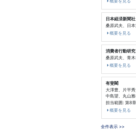
概要を見る
日本経済新聞社
桑原武夫、日本消
概要を見る
消費者行動研究
桑原武夫、青木幸
概要を見る
有斐閣
大澤豊、片平秀
中島望、丸山雅祥
担当範囲: 第8
概要を見る
全件表示 >>