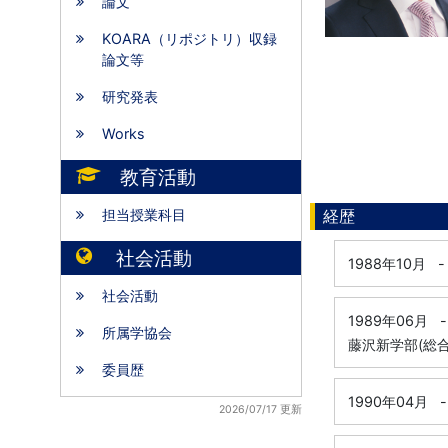
論文
KOARA（リポジトリ）収録
論文等
研究発表
Works
教育活動
担当授業科目
経歴
社会活動
1988年10月
-
社会活動
1989年06月
-
所属学協会
藤沢新学部(総合
委員歴
1990年04月
-
2026/07/17 更新