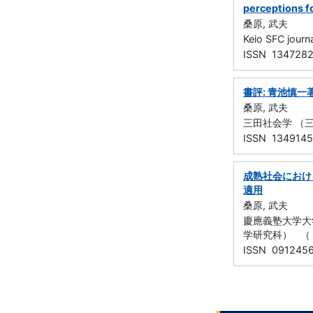
perceptions fo
桑原, 武夫
Keio SFC jo
ISSN 134728
書評: 青池慎
桑原, 武夫
三田社会学 （三田
ISSN 134914
成熟社会におけ
適用
桑原, 武夫
慶應義塾大学大
学研究科） （ 3
ISSN 091245