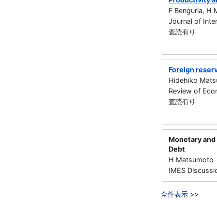
F Benguria, H 
Journal of In
査読有り
Foreign reser
Hidehiko Mat
Review of Ec
査読有り
Monetary and 
Debt
H Matsumoto
IMES Discussi
全件表示 >>