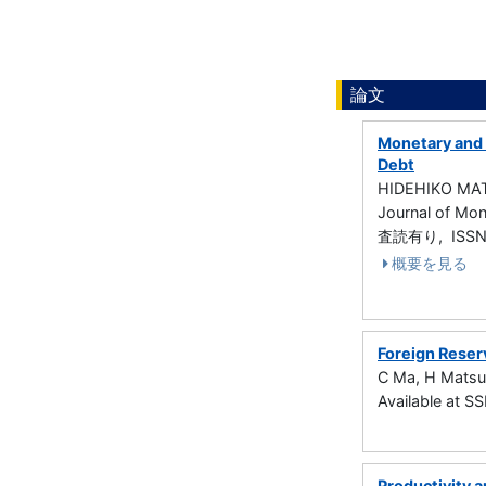
論文
Monetary and 
Debt
HIDEHIKO M
Journal of Mo
査読有り, ISSN
概要を見る
Foreign Reser
C Ma, H Mats
Available at
Productivity 