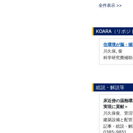
全件表示 >>
KOARA（リポ
住環境が脳・循
川久保, 俊
科学研究費補助金
総説・解説等
床近傍の温熱環
実現に貢献＞
川久保俊、菅沼
建築設備と配管工事
記事・総説・解説
0385-9851