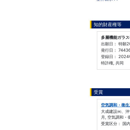
知的財産権等
多層機能ガラス
出願日： 特願20
発行日： 7443
登録日： 2024
特許権, 共同
受賞
空気調和・衛生
大成建設㈱、沖
月, 空気調和・
受賞区分： 国