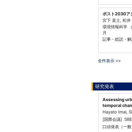
ポスト2030
宮下 直士, 松井
環境情報科学 （一
月
記事・総説・解
全件表示 >>
研究発表
Assessing urba
temporal cha
Hayato Imai, 
[国際会議] SBE2
口頭発表（一般）, No