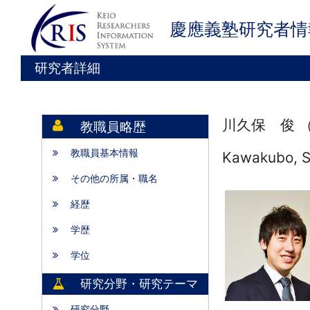
慶應義塾研究者情
研究者詳細
川久保 俊 
教職員略歴
教職員基本情報
Kawakubo, 
その他の所属・職名
経歴
学歴
学位
研究分野・研究テーマ
研究分野