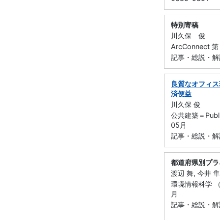
特別寄稿
川久保 俊
ArcConnect
記事・総説・解
良質なオフィス
済便益
川久保 俊
公共建築＝Publi
05月
記事・総説・解説・
都道府県別プラ
渡辺 舞, 今井 隼
環境情報科学 （一
月
記事・総説・解説・