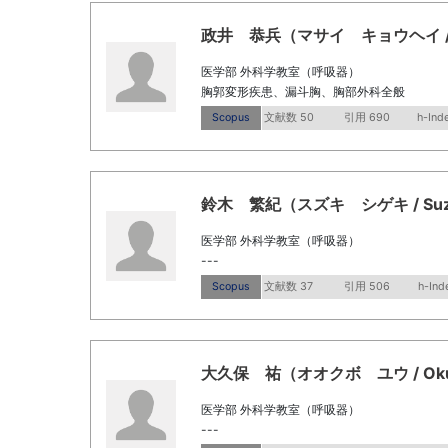
政井 恭兵（マサイ キョウヘイ / Mas
医学部 外科学教室（呼吸器）
胸郭変形疾患、漏斗胸、胸部外科全般
Scopus
文献数 50
引用 690
h-Ind
鈴木 繁紀（スズキ シゲキ / Suzuk
医学部 外科学教室（呼吸器）
---
Scopus
文献数 37
引用 506
h-Ind
大久保 祐（オオクボ ユウ / Okub
医学部 外科学教室（呼吸器）
---