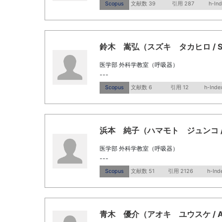
Scopus
文献数 39
引用 287
h-In
鈴木 嵩弘（スズキ タカヒロ / Suzuk
医学部 外科学教室（呼吸器）
---
Scopus
文献数 6
引用 12
h-Inde
浜本 純子（ハマモト ジュンコ / Ha
医学部 外科学教室（呼吸器）
---
Scopus
文献数 51
引用 2126
h-Ind
青木 優介（アオキ ユウスケ / Aok