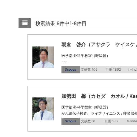
検索結果
8件中1-8件目
朝倉 啓介（アサクラ ケイスケ / Asak
医学部 外科学教室（呼吸器）
---
Scopus
文献数 106
引用 1862
h-Ind
加勢田 馨（カセダ カオル / Kased
医学部 外科学教室（呼吸器）
がん遺伝子検査、ライフサイエンス / 呼吸器
Scopus
文献数 61
引用 537
h-Inde