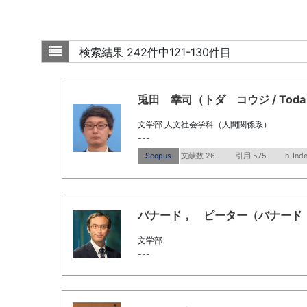
検索結果
242件中121-130件目
兎田 幸司（トダ コウジ / Toda Ko
文学部 人文社会学科（人間関係系）
---
Scopus
文献数 26
引用 575
h-Ind
バナード， ピーター（バナード ピーター 
文学部
---