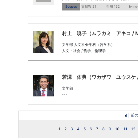
Scopus
文献数 21
引用 152
h-Ind
村上 暁子（ムラカミ アキコ / Murak
文学部 人文社会学科（哲学系）
人文・社会 / 哲学、倫理学
若澤 佑典（ワカザワ ユウスケ / Wak
文学部
---
前
1
2
3
4
5
6
7
8
9
10
11
12