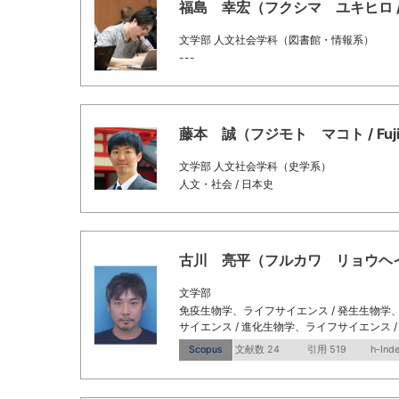
福島 幸宏（フクシマ ユキヒロ / Fuku
文学部 人文社会学科（図書館・情報系）
---
藤本 誠（フジモト マコト / Fujimo
文学部 人文社会学科（史学系）
人文・社会 / 日本史
古川 亮平（フルカワ リョウヘイ / Fu
文学部
免疫生物学、ライフサイエンス / 発生生物学、
サイエンス / 進化生物学、ライフサイエンス 
Scopus
文献数 24
引用 519
h-Ind