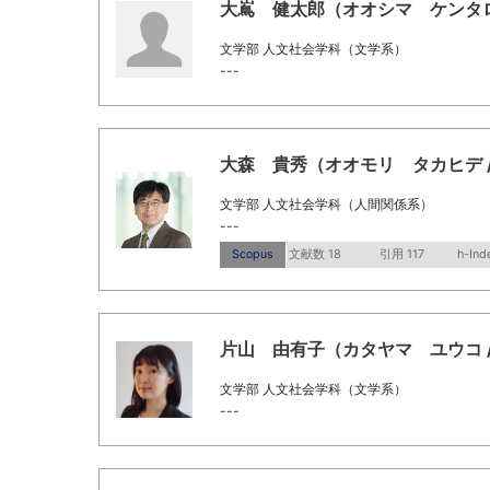
大嶌 健太郎（オオシマ ケンタロウ / O
文学部 人文社会学科（文学系）
---
大森 貴秀（オオモリ タカヒデ / Omor
文学部 人文社会学科（人間関係系）
---
Scopus
文献数 18
引用 117
h-Ind
片山 由有子（カタヤマ ユウコ / Kat
文学部 人文社会学科（文学系）
---