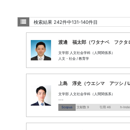
検索結果
242件中131-140件目
渡邊 福太郎（ワタナベ フクタロウ / W
文学部 人文社会学科（人間関係系）
人文・社会 / 教育学
上島 淳史（ウエシマ アツシ / Ueshi
文学部 人文社会学科（人間関係系）
---
Scopus
文献数 9
引用 46
h-Inde