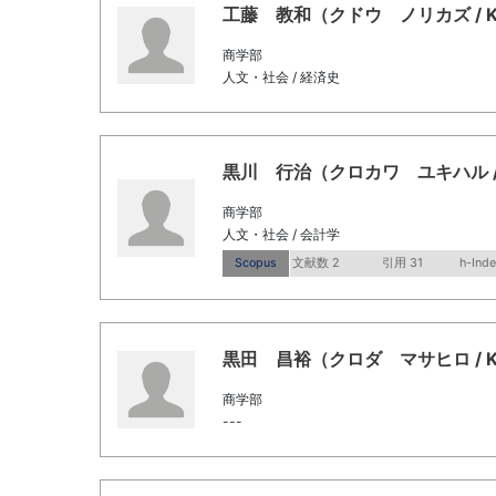
工藤 教和（クドウ ノリカズ / Kudo
商学部
人文・社会 / 経済史
黒川 行治（クロカワ ユキハル / Kuro
商学部
人文・社会 / 会計学
Scopus
文献数 2
引用 31
h-Inde
黒田 昌裕（クロダ マサヒロ / Kurod
商学部
---