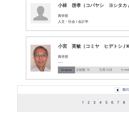
小林 啓孝（コバヤシ ヨシタカ / Koba
商学部
人文・社会 / 会計学
小宮 英敏（コミヤ ヒデトシ / Komiy
商学部
---
Scopus
文献数 15
引用 228
h-In
前
1
2
3
4
5
6
7
8