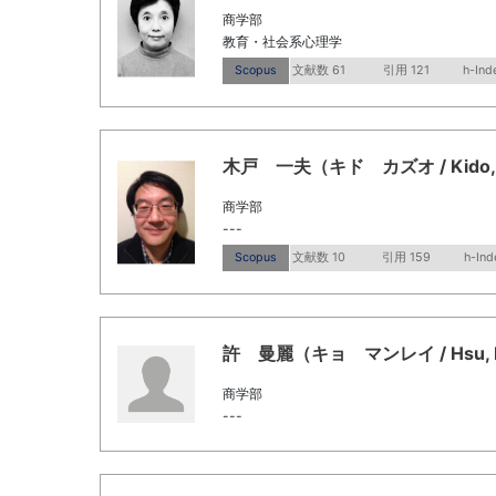
商学部
教育・社会系心理学
Scopus
文献数 61
引用 121
h-Ind
木戸 一夫（キド カズオ / Kido, 
商学部
---
Scopus
文献数 10
引用 159
h-Ind
許 曼麗（キョ マンレイ / Hsu, M
商学部
---