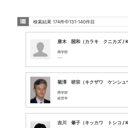
検索結果
174件中131-140件目
唐木 圀和（カラキ クニカズ / Karak
商学部
---
菊澤 研宗（キクザワ ケンシュウ / Ki
商学部
経営学
吉川 肇子（キッカワ トシコ / Kikka