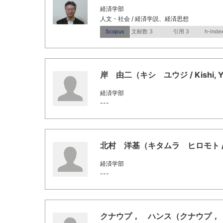
経済学部
人文・社会 / 経済学説、経済思想
Scopus
文献数 3
引用 3
h-Index
岸 由二（キシ ユウジ / Kishi, Yu
経済学部
---
北村 洋基（キタムラ ヒロモト / Kita
経済学部
---
クナウプ， ハンス（クナウプ， ハンス 