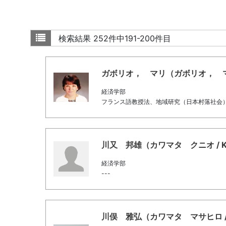
検索結果
252件中191-200件目
ガボリオ， マリ（ガボリオ， マリ / G
経済学部
フランス語教授法、地域研究（日本村落社会
川又 邦雄（カワマタ クニオ / Kawa
経済学部
---
川俣 雅弘（カワマタ マサヒロ / Kaw