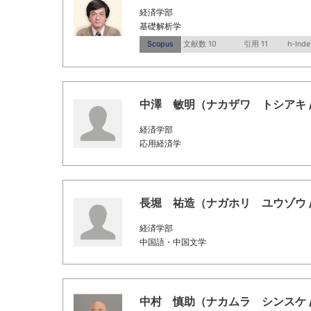
経済学部
基礎解析学
Scopus
文献数 10
引用 11
h-Inde
中澤 敏明（ナカザワ トシアキ / Naka
経済学部
応用経済学
長堀 祐造（ナガホリ ユウゾウ / Nag
経済学部
中国語・中国文学
中村 慎助（ナカムラ シンスケ / Nak