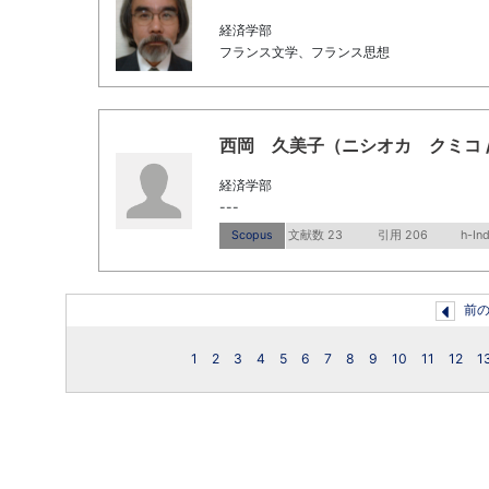
経済学部
フランス文学、フランス思想
西岡 久美子（ニシオカ クミコ / Nish
経済学部
---
Scopus
文献数 23
引用 206
h-In
前
1
2
3
4
5
6
7
8
9
10
11
12
1