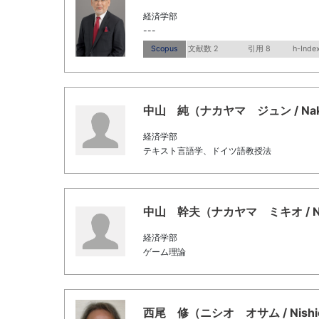
経済学部
---
Scopus
文献数 2
引用 8
h-Index
中山 純（ナカヤマ ジュン / Nakay
経済学部
テキスト言語学、ドイツ語教授法
中山 幹夫（ナカヤマ ミキオ / Naka
経済学部
ゲーム理論
西尾 修（ニシオ オサム / Nishio,