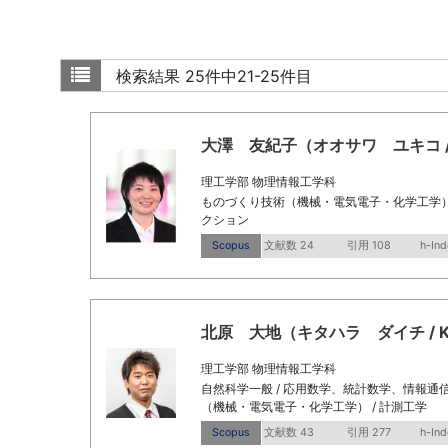
検索結果
25件中21-25件目
大澤 友紀子（オオサワ ユキコ / Osa
理工学部 物理情報工学科
ものづくり技術（機械・電気電子・化学工学） 
クション
Scopus
文献数 24
引用 108
h-Ind
北原 大地（キタハラ ダイチ / KITA
理工学部 物理情報工学科
自然科学一般 / 応用数学、統計数学、情報通信
（機械・電気電子・化学工学） / 計測工学
Scopus
文献数 43
引用 277
h-Ind