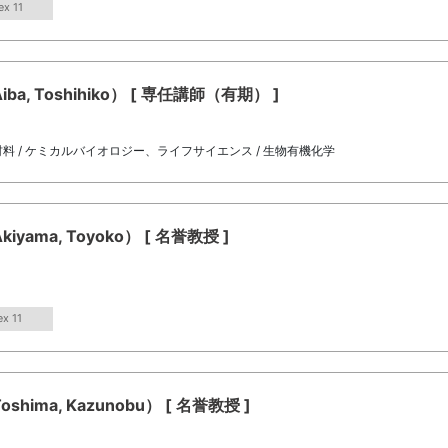
ex 11
, Toshihiko） [ 専任講師（有期） ]
料 / ケミカルバイオロジー、ライフサイエンス / 生物有機化学
ama, Toyoko） [ 名誉教授 ]
ex 11
ima, Kazunobu） [ 名誉教授 ]