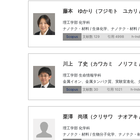
藤本 ゆかり（フジモト ユカリ / Fuji
理工学部 化学科
ナノテク・材料 / 生体化学、ナノテク・材料 
Scopus
文献数 129
引用 4998
h-In
川上 了史（カワカミ ノリフミ / Kawa
理工学部 生命情報学科
金属イオン、金属タンパク質、実験室進化、
Scopus
文献数 30
引用 1021
h-Ind
栗澤 尚瑛（クリサワ ナオアキ / Kuri
理工学部 化学科
ナノテク・材料 / 生物分子化学、ナノテク・材