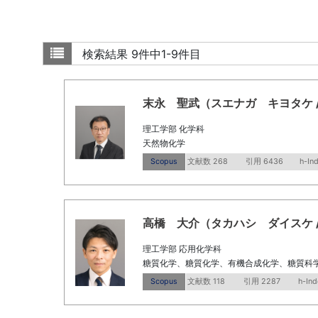
検索結果
9件中1-9件目
末永 聖武（スエナガ キヨタケ / Suen
理工学部 化学科
天然物化学
Scopus
文献数 268
引用 6436
h-In
高橋 大介（タカハシ ダイスケ / Taka
理工学部 応用化学科
糖質化学、糖質化学、有機合成化学、糖質科
Scopus
文献数 118
引用 2287
h-Ind