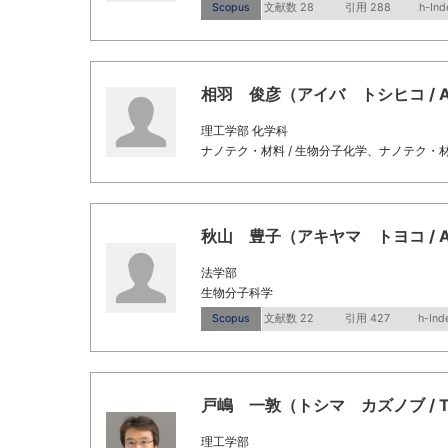
Scopus
文献数 28
引用 288
h-Ind
相羽 俊彦（アイバ トシヒコ / Aiba
理工学部 化学科
ナノテク・材料 / 生物分子化学、ナノテク・材
秋山 豊子（アキヤマ トヨコ / Akiy
法学部
生物分子科学
Scopus
文献数 22
引用 427
h-Ind
戸嶋 一敦（トシマ カズノブ / Tosh
理工学部