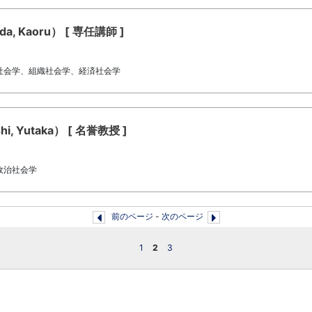
 Kaoru） [ 専任講師 ]
社会学、組織社会学、経済社会学
 Yutaka） [ 名誉教授 ]
政治社会学
前のページ
-
次のページ
1
2
3