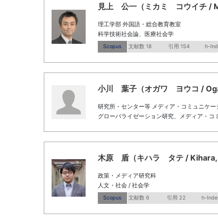
見上 公一（ミカミ コウイチ / Mikam
理工学部 外国語・総合教育教室
科学技術社会論、医療社会学
Scopus
文献数 18
引用 154
h-Ind
小川 葉子（オガワ ヨウコ / Ogawa
研究所・センター等 メディア・コミュニケー
グローバライゼーション研究、メディア・コ
木原 盾（キハラ タテ / Kihara, 
政策・メディア研究科
人文・社会 / 社会学
Scopus
文献数 6
引用 22
h-Inde