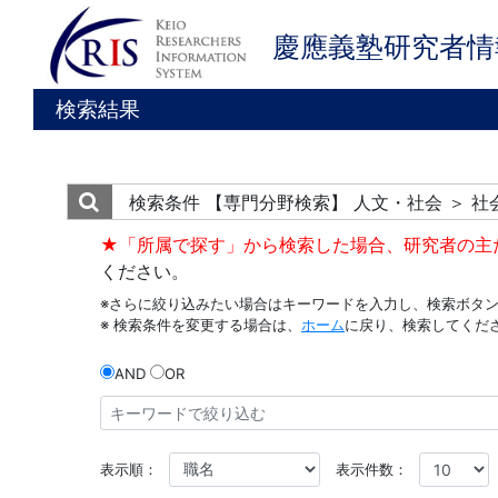
慶應義塾研究者情
検索結果
検索条件
【専門分野検索】 人文・社会 ＞ 社
★「所属で探す」から検索した場合、研究者の主
ください。
※さらに絞り込みたい場合はキーワードを入力し、検索ボタ
※ 検索条件を変更する場合は、
ホーム
に戻り、検索してくだ
AND
OR
表示順：
表示件数：