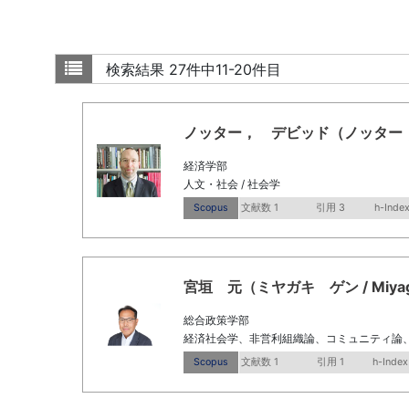
検索結果
27件中11-20件目
ノッター， デビッド（ノッター， デビッド
経済学部
人文・社会 / 社会学
Scopus
文献数 1
引用 3
h-Index
宮垣 元（ミヤガキ ゲン / Miyagak
総合政策学部
経済社会学、非営利組織論、コミュニティ論
Scopus
文献数 1
引用 1
h-Index