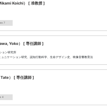
i Koichi） [ 准教授 ]
ex 7
, Yoko） [ 専任講師 ]
ション研究所
ミュニケーション研究、認知行動科学、生命デザイン史、映像音響教育法
Tate） [ 専任講師 ]
x 4