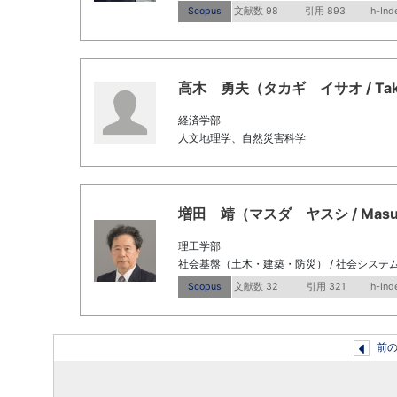
Scopus
文献数 98
引用 893
h-Ind
高木 勇夫（タカギ イサオ / Takagi
経済学部
人文地理学、自然災害科学
増田 靖（マスダ ヤスシ / Masuda,
理工学部
社会基盤（土木・建築・防災） / 社会システ
Scopus
文献数 32
引用 321
h-Ind
前