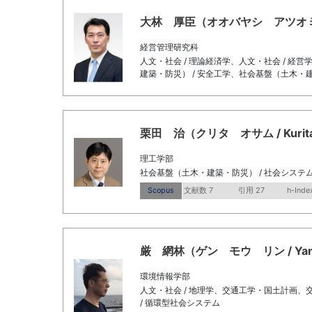
大林 厚臣（オオバヤシ アツオミ / Ob
経営管理研究科
人文・社会 / 理論経済学、人文・社会 / 経
建築・防災） / 安全工学、社会基盤（土木・建
栗田 治（クリタ オサム / Kurita,
理工学部
社会基盤（土木・建築・防災） / 社会システ
Scopus
文献数 7
引用 27
h-Inde
厳 網林（ゲン モウ リン / Yan, 
環境情報学部
人文・社会 / 地理学、交通工学・国土計画、
/ 循環型社会システム