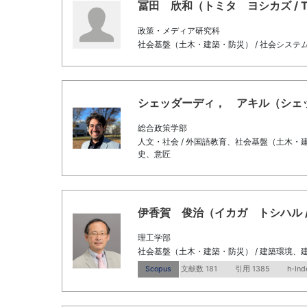
冨田 欣和（トミタ ヨシカズ / Tomi
政策・メディア研究科
社会基盤（土木・建築・防災） / 社会システ
シェッダーディ， アキル（シェッダーディ
総合政策学部
人文・社会 / 外国語教育、社会基盤（土木・建
史、意匠
伊香賀 俊治（イカガ トシハル / Ikag
理工学部
社会基盤（土木・建築・防災） / 建築環境、
Scopus
文献数 181
引用 1385
h-Ind