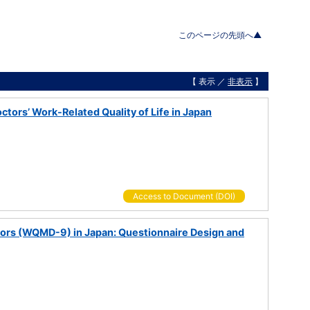
このページの先頭へ▲
【 表示 ／
非表示
】
octors’ Work-Related Quality of Life in Japan
Access to Document (DOI)
ctors (WQMD-9) in Japan: Questionnaire Design and