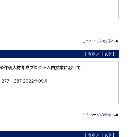
このページの先頭へ▲
【 表示 ／
非表示
】
済評価人材育成プログラム内授業において
 - 287 2022年09月
このページの先頭へ▲
【 表示 ／
非表示
】