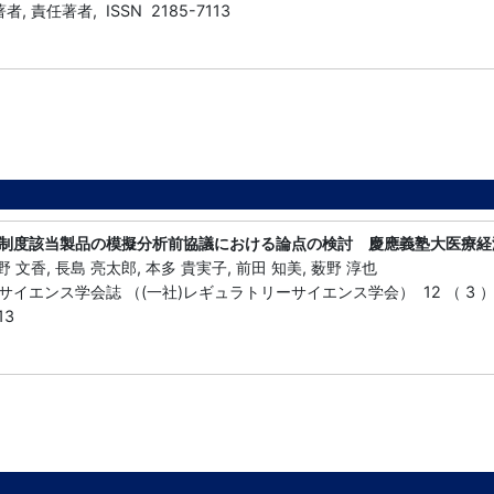
, 責任著者, ISSN 2185-7113
制度該当製品の模擬分析前協議における論点の検討 慶應義塾大医療経
野 文香, 長島 亮太郎, 本多 貴実子, 前田 知美, 薮野 淳也
エンス学会誌 （(一社)レギュラトリーサイエンス学会） 12 （ 3 ） 277
13