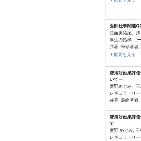
医師仕事関連Q
江面美祐紀、澤
厚生の指標 （一般
共著, 筆頭著者, 
概要を見る
費用対効果評価
いてー
廣野めぐみ、三
レギュラトリーサイ
共著, 最終著者, 
費用対効果評価
て
廣野 めぐみ, 三枝
レギュラトリーサイ