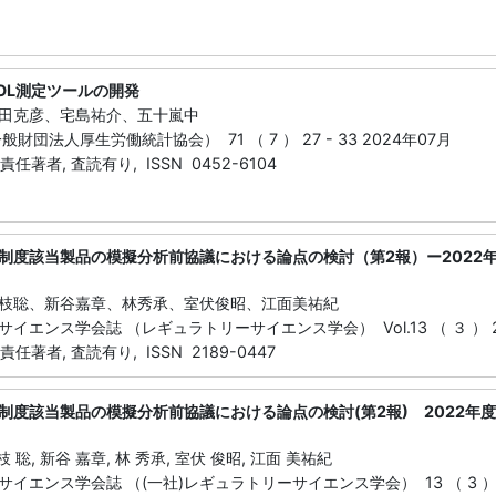
OL測定ツールの開発
田克彦、宅島祐介、五十嵐中
財団法人厚生労働統計協会） 71 （ 7 ） 27 - 33 2024年07月
責任著者, 査読有り, ISSN 0452-6104
制度該当製品の模擬分析前協議における論点の検討（第2報）ー2022
枝聡、新谷嘉章、林秀承、室伏俊昭、江面美祐紀
エンス学会誌 （レギュラトリーサイエンス学会） Vol.13 （ ３ ） 211 
責任著者, 査読有り, ISSN 2189-0447
制度該当製品の模擬分析前協議における論点の検討(第2報) 2022
 聡, 新谷 嘉章, 林 秀承, 室伏 俊昭, 江面 美祐紀
エンス学会誌 （(一社)レギュラトリーサイエンス学会） 13 （ 3 ） 211