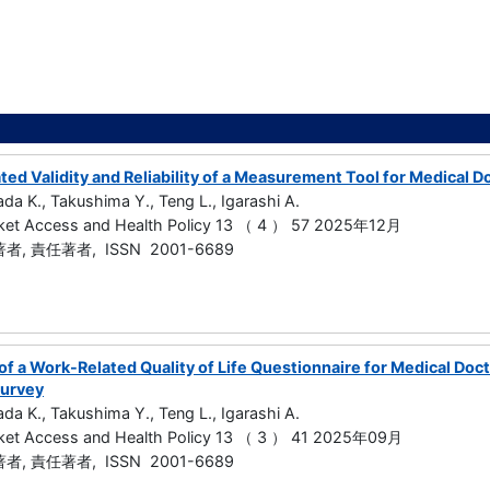
ted Validity and Reliability of a Measurement Tool for Medical D
da K., Takushima Y., Teng L., Igarashi A.
rket Access and Health Policy 13 （ 4 ） 57 2025年12月
, 責任著者, ISSN 2001-6689
f a Work-Related Quality of Life Questionnaire for Medical Do
Survey
da K., Takushima Y., Teng L., Igarashi A.
rket Access and Health Policy 13 （ 3 ） 41 2025年09月
, 責任著者, ISSN 2001-6689