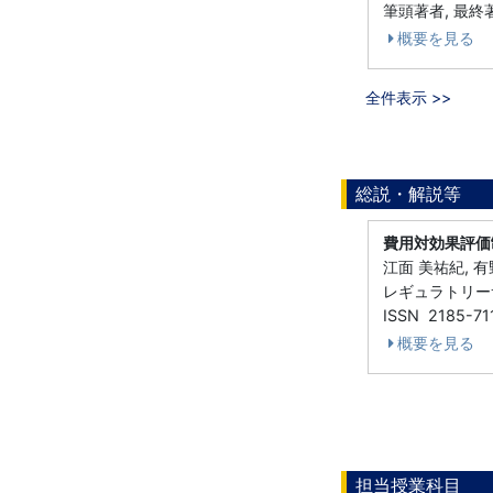
筆頭著者, 最終著者
概要を見る
全件表示 >>
総説・解説等
費用対効果評価
江面 美祐紀, 有
レギュラトリーサイ
ISSN 2185-71
概要を見る
担当授業科目